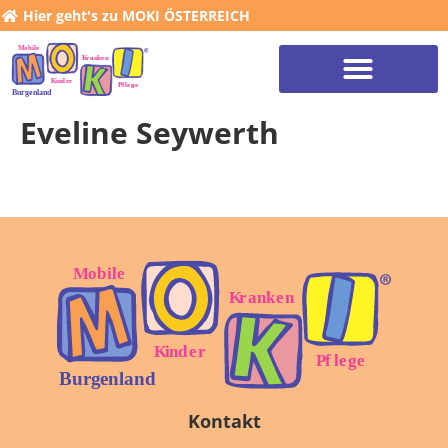
Hier geht's zu MOKI ÖSTERREICH
Eveline Seywerth
Kontakt