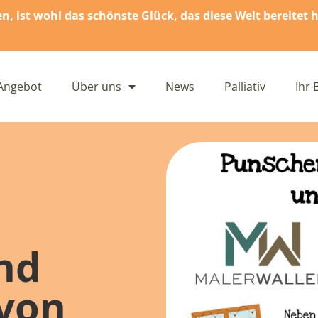
 ist wohl das schönste Glück, das diese Welt bereitet h
Angebot
Über uns
News
Palliativ
Ihr 
nd
 von