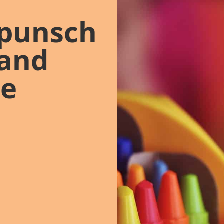
punsch
and
ee